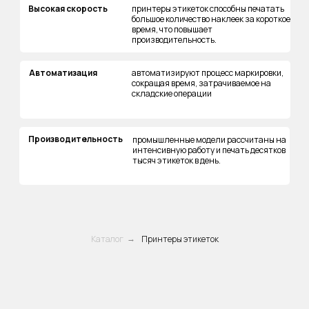
Высокая скорость
принтеры этикеток способны печатать
большое количество наклеек за короткое
время, что повышает
производительность.
Автоматизация
автоматизируют процесс маркировки,
сокращая время, затрачиваемое на
складские операции
Производительность
промышленные модели рассчитаны на
интенсивную работу и печать десятков
тысяч этикеток в день.
Каталог
Принтеры этикеток
→